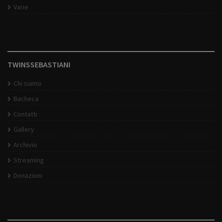
Varie
TWINSSEBASTIANI
Chi siamo
Bacheca
Contatti
Gallery
Archivio
Streaming
Donazioni