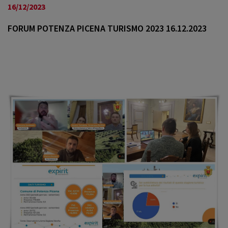
a
16/12/2023
v
i
FORUM POTENZA PICENA TURISMO 2023 16.12.2023
g
a
t
i
o
n