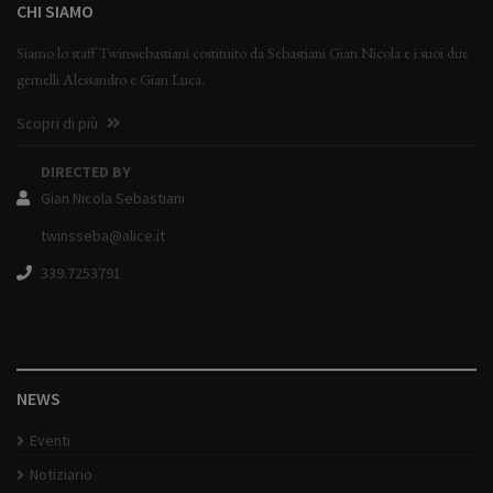
CHI SIAMO
Siamo lo staff Twinssebastiani costituito da Sebastiani Gian Nicola e i suoi due
gemelli Alessandro e Gian Luca.
Scopri di più
DIRECTED BY
Gian Nicola Sebastiani
twinsseba@alice.it
339.7253791
NEWS
Eventi
Notiziario