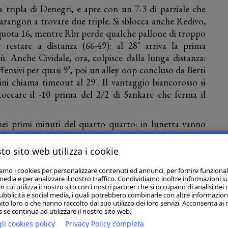
a tripla di Denegri, e apre con un 7-3 di parziale che
arangon a trovare due triple. Si sblocca anche Redivo,
 quota 16, mentre Rbr perde qualche pallone di troppo
 restare a distanza (66-49): al 28’ arriva la prima
ù. Anche Cividale, ora, colpisce dalla lunga distanza:
ensivi per quasi 9’, poi un alley oop concluso da Berti
ni chiama timeout al 29'. Il vantaggio biancorosso si
toccare il -10 prima del 2/2 di Sankare che ferma il
nei primi minuti del quarto quarto: in lunetta vanno
io sul 69-56, un fallo antisportivo su Sankare porta,
o: dopo la revisione, il 2/2 viene annullato e la rimessa
to sito web utilizza i cookie
i casa piazzano un 5-0 (Marini e Porter) riportandosi in
iamo i cookies per personalizzare contenuti ed annunci, per fornire funzional
to per la Gesteco al 34’. La Dole ne esce bene, con
media e per analizzare il nostro traffico. Condividiamo inoltre informazioni s
ede il +20, rispondendo poi colpo su colpo ai tentativi
 cui utilizza il nostro sito con i nostri partner che si occupano di analisi dei 
ubblicità e social media, i quali potrebbero combinarle con altre informazion
con le squadre già concentrate sulla gara 4 di giovedì.
ito loro o che hanno raccolto dal suo utilizzo dei loro servizi. Acconsenta ai 
 se continua ad utilizzare il nostro sito web.
li cookies policy
Privacy Policy completa
zione per gara 4 di giovedì 28 maggio (ore 20:45). Da