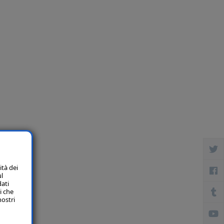
ità dei
ul
dati
i che
nostri