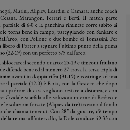
egri, Marini, Alipiev, Leardini e Camara; anche coach
, Cesana, Marangon, Ferrari e Berti. Il match parte
: parziale di 6-0 e la panchina riminese corre subito ai
 Dole torna bene in campo, pareggiando con Sankare e
dall’arco, con Pollone e due bombe di Tomassini. Per
 un libero di Porter a segnare l’ultimo punto della prima
sso (22-19) con un perfetto 5/5 dall’arco.
 a sbloccare il secondo quarto: 25-19 e timeout friulano
le difende bene ed il numero 27 trova la terza tripla di
mini avanti in doppia cifra (31-19) e costringe ad una
ere il parziale (12-0) è Rota, con la Gesteco che dopo
a i padroni di casa vogliono restare a distanza, e con
 Cividale si affida alle soluzioni interne di Redivo e
he le soluzioni forzate (Alipiev da tre) trovano il fondo
llo che chiama timeout. Con 28” da giocare, c’è tempo
della retina: all’intervallo, la Dole conduce 49-33 con