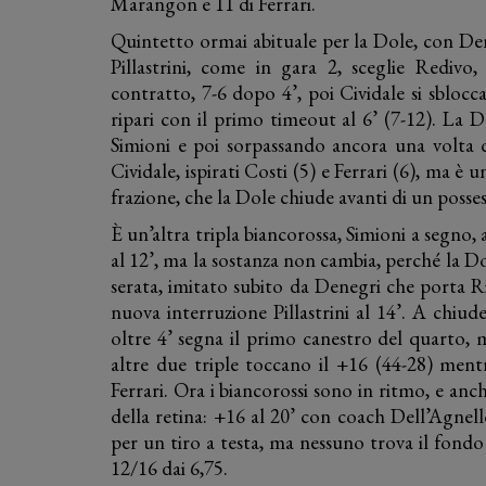
Marangon e 11 di Ferrari.
Quintetto ormai abituale per la Dole, con Den
Pillastrini, come in gara 2, sceglie Redivo
contratto, 7-6 dopo 4’, poi Cividale si sblocca
ripari con il primo timeout al 6’ (7-12). La
Simioni e poi sorpassando ancora una volta 
Cividale, ispirati Costi (5) e Ferrari (6), ma è
frazione, che la Dole chiude avanti di un posse
È un’altra tripla biancorossa, Simioni a segno,
al 12’, ma la sostanza non cambia, perché la Do
serata, imitato subito da Denegri che porta Ri
nuova interruzione Pillastrini al 14’. A chiud
oltre 4’ segna il primo canestro del quarto, m
altre due triple toccano il +16 (44-28) mentre
Ferrari. Ora i biancorossi sono in ritmo, e anc
della retina: +16 al 20’ con coach Dell’Agne
per un tiro a testa, ma nessuno trova il fondo 
12/16 dai 6,75.