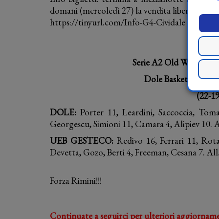
domani (mercoledì 27) la vendita libera su tutti 
https://tinyurl.com/Info-G4-Cividale
Serie A2 Old Wild West –
Dole Basket Rimini 
(22-19
DOLE:
Porter 11, Leardini, Saccoccia, Toma
Georgescu, Simioni 11, Camara 4, Alipiev 10. Al
UEB GESTECO:
Redivo 16, Ferrari 11, Ro
Devetta, Gozo, Berti 4, Freeman, Cesana 7. All.: 
Forza Rimini!!!
Continuate a seguirci per ulteriori aggiorname