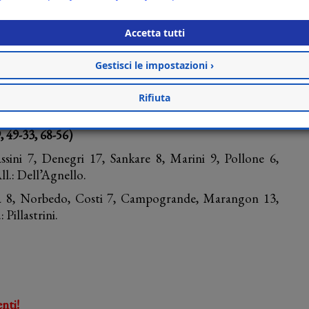
i posti ancora disponibili. Tutte le info sul sito di Rbr:
Accetta tutti
Gestisci le impostazioni ›
 Gara 3 delle semifinali playoff
Rifiuta
- UEB Gesteco Cividale 83-66
, 49-33, 68-56)
ssini 7, Denegri 17, Sankare 8, Marini 9, Pollone 6,
l.: Dell’Agnello.
ta 8, Norbedo, Costi 7, Campogrande, Marangon 13,
Pillastrini.
nti!