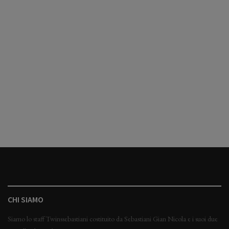
CHI SIAMO
Siamo lo staff Twinssebastiani costituito da Sebastiani Gian Nicola e i suoi due