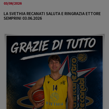
a
03/06/2026
v
i
LA SVETHIA RECANATI SALUTA E RINGRAZIA ETTORE
SEMPRINI 03.06.2026
g
a
t
i
o
n