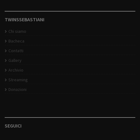
TWINSSEBASTIANI
Chi siamo
Bacheca
Contatti
Gallery
Archivio
Streaming
Donazioni
SEGUICI