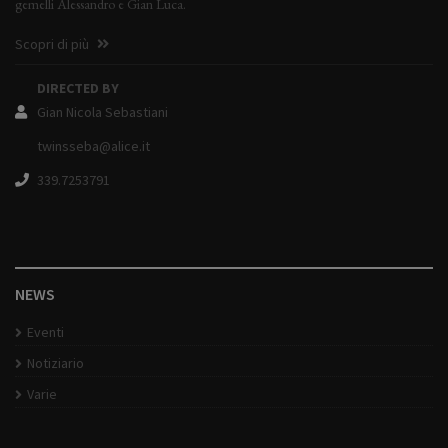
gemelli Alessandro e Gian Luca.
Scopri di più
DIRECTED BY
Gian Nicola Sebastiani
twinsseba@alice.it
339.7253791
NEWS
Eventi
Notiziario
Varie