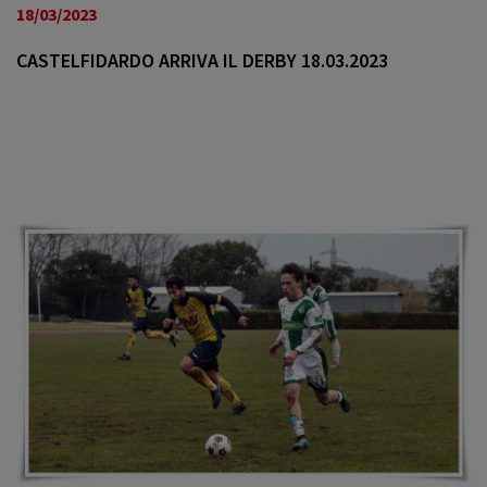
a
18/03/2023
v
i
CASTELFIDARDO ARRIVA IL DERBY 18.03.2023
g
a
t
i
o
n