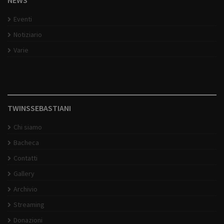
NEWS
Eventi
Notiziario
Varie
TWINSSEBASTIANI
Chi siamo
Bacheca
Contatti
Gallery
Archivio
Streaming
Donazioni