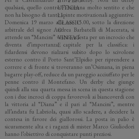
qualsiasi, quello contro l’Osimana molto sentito e che
non ha bisogno di tante spinte motivazionali aggiuntive.
Domenica 19 marzo alle ore 15.00, sotto la direzione
arbitrale del signor Andrea Barbatelli di Macerata, si
attende un “Mancini” vestito a festa per un incrocio che
diventa d’importanza capitale per la classifica: i
fidardensi devono rialzarsi subito dopo lo scivolone
esterno contro il Porto Sant’Elpidio per riprendere a
correre e di fronte si troveranno un’Osimana, in piena
bagarre play-off, reduce da un pareggio acciuffato per le
penne contro il Montefano. Un derby che giunge
quindi alla sua quarta messa in scena in questa stagione
con i due incroci di coppa favorevoli ai biancoverdi con
la vittoria al “Diana” e il pari al “Mancini”, mentre
all’andata fu Labriola, quasi allo scadere, a decidere la
contesa in favore dei giallorossi. La posta in palio è
sicuramente alta e i ragazzi di mister Marco Giuliodori
hanno l’obiettivo di conquistare punti preziosi.