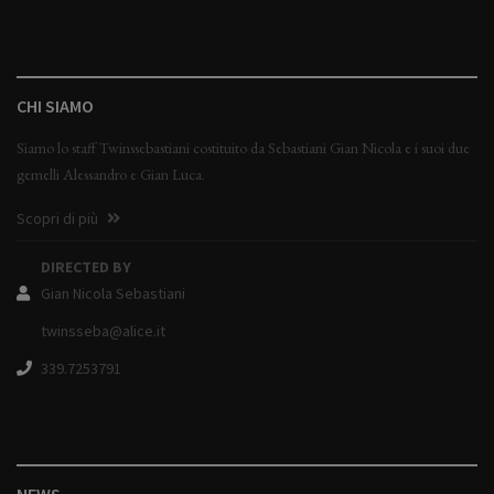
CHI SIAMO
Siamo lo staff Twinssebastiani costituito da Sebastiani Gian Nicola e i suoi due
gemelli Alessandro e Gian Luca.
Scopri di più
DIRECTED BY
Gian Nicola Sebastiani
twinsseba@alice.it
339.7253791