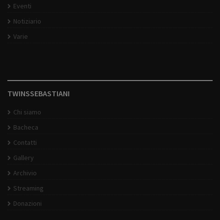
Eventi
Notiziario
Varie
TWINSSEBASTIANI
Chi siamo
Bacheca
Contatti
Gallery
Archivio
Streaming
Donazioni