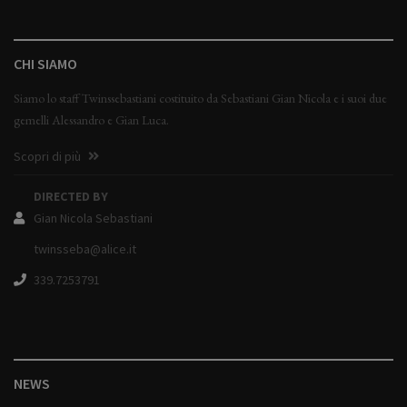
CHI SIAMO
Siamo lo staff Twinssebastiani costituito da Sebastiani Gian Nicola e i suoi due
gemelli Alessandro e Gian Luca.
Scopri di più
DIRECTED BY
Gian Nicola Sebastiani
twinsseba@alice.it
339.7253791
NEWS