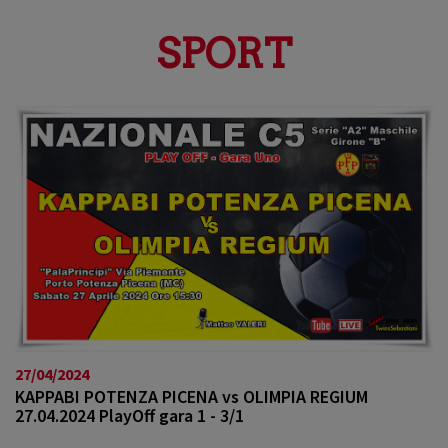
a
v
SPORT
i
g
a
t
i
o
n
27/04/2024
KAPPABI POTENZA PICENA vs OLIMPIA REGIUM
27.04.2024 PlayOff gara 1 - 3/1