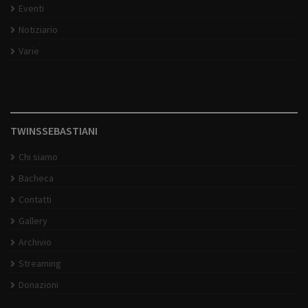
Eventi
Notiziario
Varie
TWINSSEBASTIANI
Chi siamo
Bacheca
Contatti
Gallery
Archivio
Streaming
Donazioni