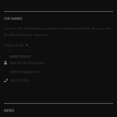
CHI SIAMO
Siamo lo staff Twinssebastiani costituito da Sebastiani Gian Nicola e i suoi due
gemelli Alessandro e Gian Luca.
Scopri di più
DIRECTED BY
Gian Nicola Sebastiani
twinsseba@alice.it
339.7253791
NEWS