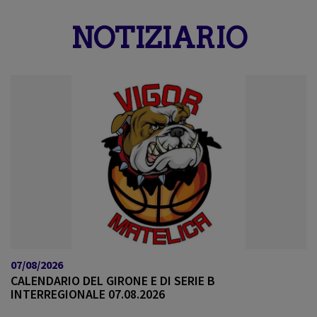
a
v
NOTIZIARIO
i
g
a
t
i
o
n
07/08/2026
CALENDARIO DEL GIRONE E DI SERIE B
INTERREGIONALE 07.08.2026