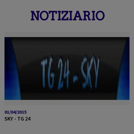
a
v
NOTIZIARIO
i
g
a
t
i
o
n
01/04/2015
SKY - TG 24