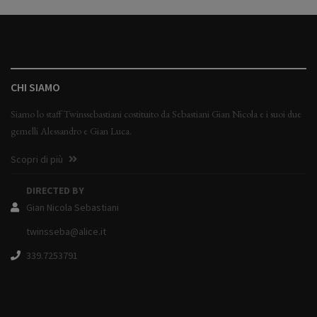
CHI SIAMO
Siamo lo staff Twinssebastiani costituito da Sebastiani Gian Nicola e i suoi due
gemelli Alessandro e Gian Luca.
Scopri di più
DIRECTED BY
Gian Nicola Sebastiani
twinsseba@alice.it
339.7253791