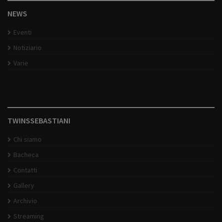
NEWS
Eventi
Notiziario
Varie
TWINSSEBASTIANI
Chi siamo
Bacheca
Contatti
Gallery
Archivio
Streaming